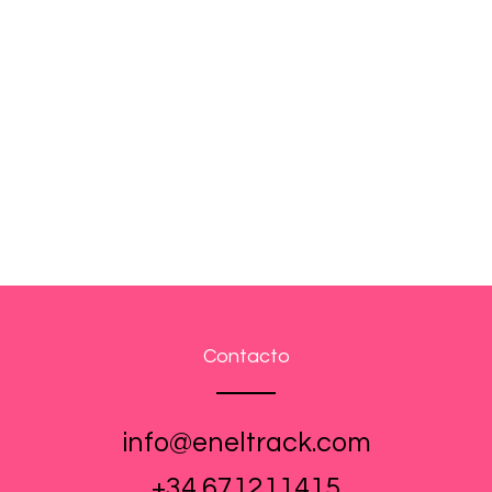
Contacto
info@eneltrack.com
+34 671211415