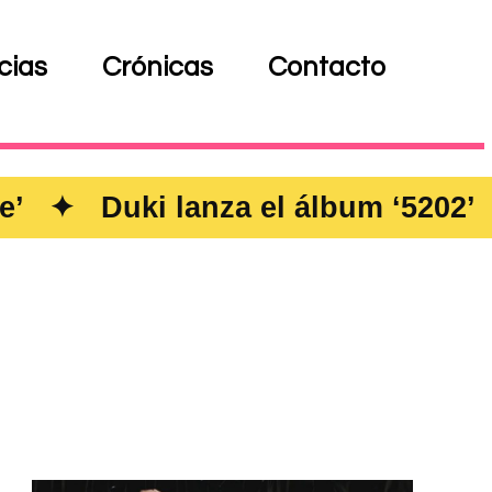
cias
Crónicas
Contacto
i lanza el álbum ‘5202’ ✦ Bresh 