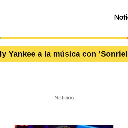
Noti
a la música con ‘Sonríele’ ✦ Duk
Noticias